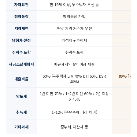
자격요건
만 19세 이상, 무주택자 우선 등
만
청약통장
청약통장 가입
지역제한
해당 지역 거주자 우선
당첨자 선정
가점제 + 추첨제
주택수 포함
주택수 포함
자금조달계획서
비규제지역 6억 이상 제출
60% (무주택자 LTV 70%, DTI 60%, DSR
80% [ 
대출비율
40%)
1년 미만 70% / 1~2년 미만 60% / 2년 이상
양도세
6~45%
취득세
1~12% (주택수에 따라 차이)
기타과세
종부세, 재산세 등