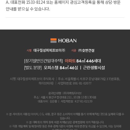
A. 대표전화 1533-8124 또는 홈페이지 관심고객등록을 통해 상담·방문
안내를 받으실 수 있습니다.
시행: 대구칠성피에프브이 주식회사 ｜주소: 서울특별시 서초구 강남대로79길 37(반포동,
하이브타워) ｜사업자번호: 891-81-02077
온라인대행 : (주)마케팅다이브
주소 : 서울시 용산구 한강대로 211, 102동 13층 1306호
대표이사 : 김은환 ㅣ 사업자번호 : 427-81-02139
※ 본 사이트의 사용된 이미지, CG, 내용, 문구 등은 소비자의 이해를 돕기 위해 제작된 것으로 실제와 다를 수
있습니다.
※ 본 아파트의 하자 등에 따른 피해보상은 관계법령에 의거 적용됩니다.
※ 각종 개발계획 및 예정사항 등은 추후 관계기관의 사정에 따라 변경 및 취소될 수 있으며, 이는 당사와