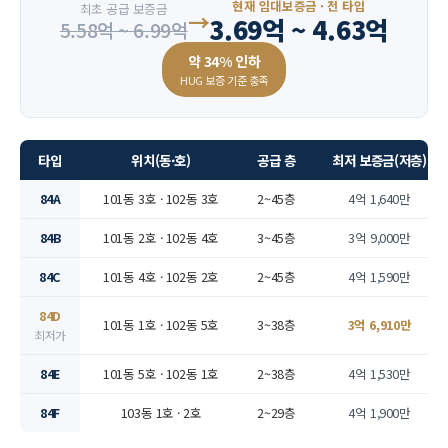
현재 임대보증금 · 전 타입
최초 공급 보증금
→
3.69억 ~ 4.63억
5.58억 ~ 6.99억
약 34% 인하
HUG 보증 기준 충족
타입
위치(동·호)
공급 층
최저 보증금(저층)
84A
101동 3호 · 102동 3호
2~45층
4억 1,640만
84B
101동 2호 · 102동 4호
3~45층
3억 9,000만
84C
101동 4호 · 102동 2호
2~45층
4억 1,590만
84D
101동 1호 · 102동 5호
3~38층
3억 6,910만
최저가
84E
101동 5호 · 102동 1호
2~38층
4억 1,530만
84F
103동 1호 · 2호
2~29층
4억 1,900만