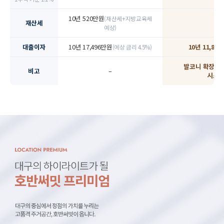
10년 520만원
(재산세+지방교육세
재산세
예상)
대출이자
10년 17,496만원
10년 11,85
(예상 금리 4.5%)
발코니 확장비 무
비고
–
시스템