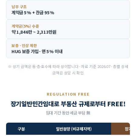
납부 구조
계약금 5% + 잔금 95%
계약금(5%) 수준
약 1,846만 ~ 2,313만원
보증 · 인상 제한
HUG 보증 가입 · 연 5% 이내
※ 상기 금액은 동·층·호수에 따라 상이합니다 · 자료 기준 2026.07 · 층별 상세
금액은 상담 시 확인
REGULATION FREE
장기일반민간임대로 부동산 규제로부터 FREE!
임대 기간 동안 세금 부담 無
구분
일반분양 (비규제지역)
장기일반