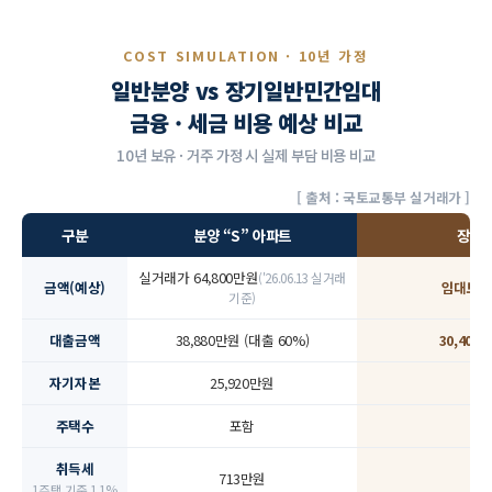
COST SIMULATION · 10년 가정
일반분양 vs 장기일반민간임대
금융 · 세금 비용 예상 비교
10년 보유 · 거주 가정 시 실제 부담 비용 비교
[ 출처 : 국토교통부 실거래가 ]
구분
분양 “S” 아파트
장기
실거래가 64,800만원
('26.06.13 실거래
금액(예상)
임대보증금
기준)
대출금액
38,880만원 (대출 60%)
30,400
자기자본
25,920만원
7
주택수
포함
취득세
713만원
1주택 기준 1.1%