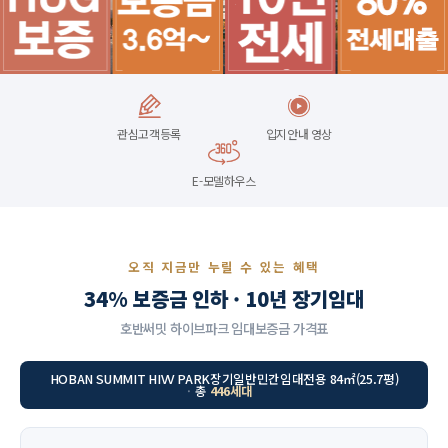
관심고객등록
입지안내 영상
E-모델하우스
오직 지금만 누릴 수 있는 혜택
34% 보증금 인하 · 10년 장기임대
호반써밋 하이브파크 임대보증금 가격표
HOBAN SUMMIT HIVV PARK
장기일반민간임대
전용 84㎡(25.7평)
총
446세대